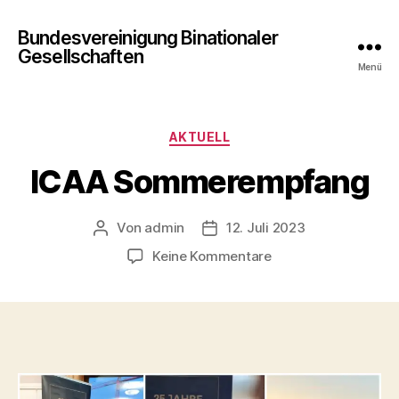
Bundesvereinigung Binationaler
Gesellschaften
Menü
Kategorien
AKTUELL
ICAA Sommerempfang
Von
admin
12. Juli 2023
Beitragsautor
Beitragsdatum
zu
Keine Kommentare
ICAA
Sommerempfang